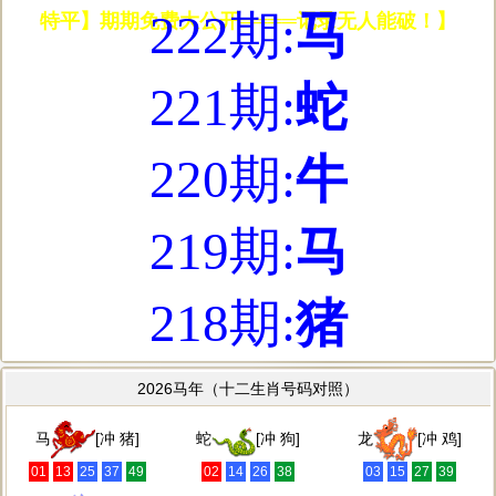
222期:
马
特平】期期免费大公开════记录无人能破！】
221期:
蛇
220期:
牛
219期:
马
218期:
猪