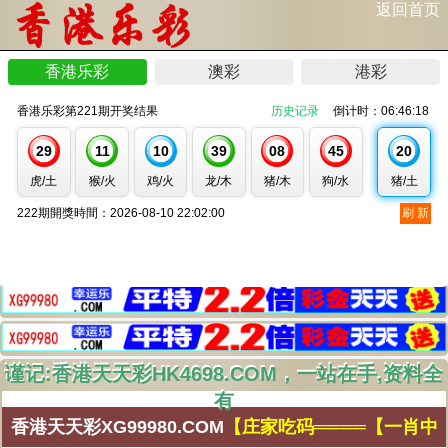
返回首页
香港乐彩
澳彩
港彩
谨记:香港天天彩HK4698.COM，一站在手,资料全
有
香港天天彩XG99980.COM
【庄家吃码════【一肖中