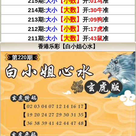
香港乐彩【白小姐心水】