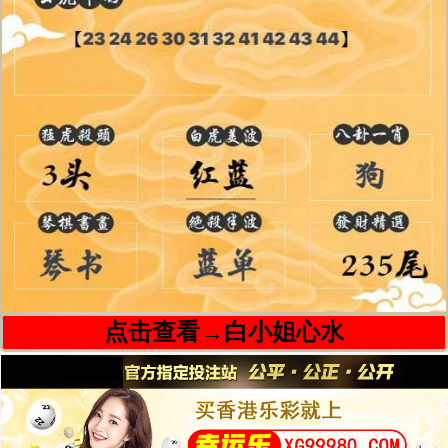
点击查看→白小姐心水