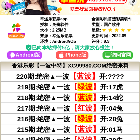
幸运乐彩票app
全国彩民首选彩票软件
授权：免费软件
类型：国产软件
大小：2.25MB
星级:
来源：幸运乐彩票
更新时间：2022.09
环境：Android/iOS
评分：9.9
已向本站押付5亿，请大家放心投注！
Android版
iPhone版
访问官网