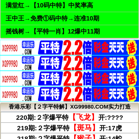
满堂红→【10码中特】中奖率高
王中王→免费①码中特→连准10期
摇钱树→【平特一肖】12爆中11期