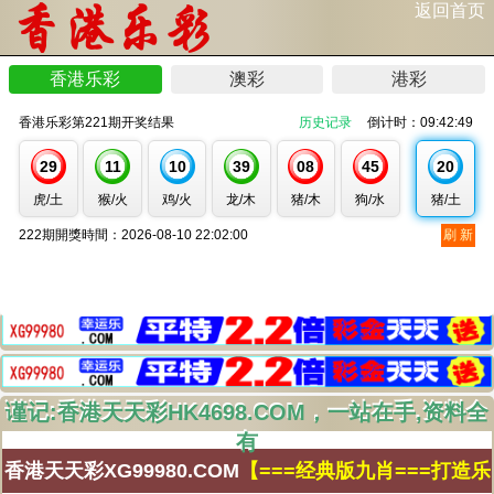
返回首页
香港乐彩
澳彩
港彩
谨记:香港天天彩HK4698.COM，一站在手,资料全
有
香港天天彩XG99980.COM
【===经典版九肖===打造乐