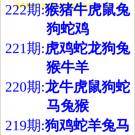
222期:
猴猪牛虎鼠兔
彩界最好九肖资料!期期见证.公开３０期！】
狗蛇鸡
221期:
虎鸡蛇龙狗兔
猴牛羊
220期:
龙牛虎鼠狗蛇
马兔猴
219期:
狗鸡蛇羊兔马