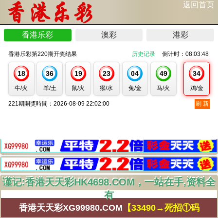
返回首页
香港乐彩
澳彩
港彩
谨记:香港天天彩HK4698.COM，一站在手,资料全
有
香港天天彩XG99980.COM
【33490→死招①码