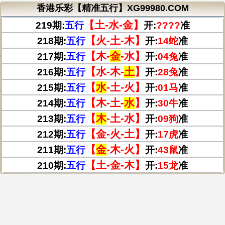
香港乐彩【精准五行】XG99980.COM
【土-水-金】
219期:
五行
开:
????
准
【火-土-木】
218期:
五行
开:
14蛇
准
【木-
金
-水】
217期:
五行
开:
04兔
准
【水-木-
土
】
216期:
五行
开:
28兔
准
【
水
-土-火】
215期:
五行
开:
01马
准
【木-土-
水
】
214期:
五行
开:
30牛
准
【
木
-土-水】
213期:
五行
开:
09狗
准
【金-火-土】
212期:
五行
开:
17虎
准
【
金
-木-火】
211期:
五行
开:
43鼠
准
【土-金-木】
210期:
五行
开:
15龙
准